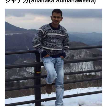
シャナカ(Shanaka Sumanaweera)