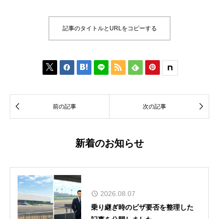
記事のタイトルとURLをコピーする








前の記事
次の記事
新着のお知らせ
2026.08.07
乗り継ぎ時のビザ要否を整理した