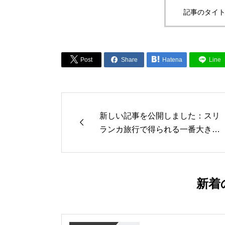
記事のタイト



Post
Share
Hatena
Line
新しい記事を公開しました：スリ

ランカ旅行で得られる一番大きな
もの
新着