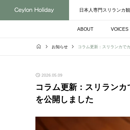
日本人専門スリランカ
ABOUT
VOICES



コラム更新：スリランカで
お知らせ
お客様の声）
体験談（お客様の声）

イバーで安
野生のゾウを間近で
2026.05.09
ンカ旅行がも
感動は忘れられませ
なった体験談
スリランカ旅行体験
コラム更新：スリランカ
声】
【お客様の声】
を公開しました