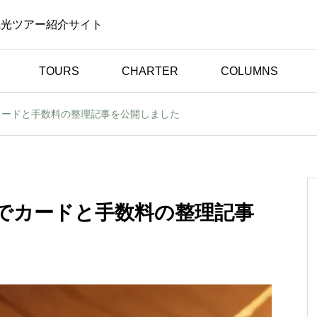
観光ツアー紹介サイト
TOURS
CHARTER
COLUMNS
カードと手数料の整理記事を公開しました
体験談（お客様の声）
見た
初めてのスリランカ旅行
ん｜
でも安心！日本語ドライ
談
バーと楽しんだ心温まる
でカードと手数料の整理記事
旅【お客様の声】