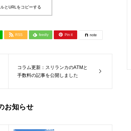
ルとURLをコピーする



RSS
feedly
Pin it
note
コラム更新：スリランカのATMと

手数料の記事を公開しました
のお知らせ