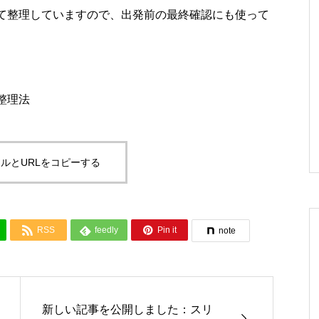
て整理していますので、出発前の最終確認にも使って
整理法
ルとURLをコピーする



RSS
feedly
Pin it
note
新しい記事を公開しました：スリ