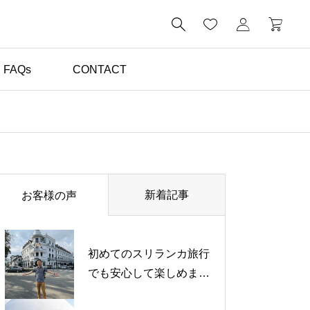

FAQs
CONTACT
体験談（お客様の声）

日本語対応で安心できた
スリランカ旅行｜自然を
新着記事
お客様の声
満喫した体験談【お客様
の声】
初めてのスリランカ旅行
でも安心して楽しめまし
た｜日本語対応ドライバ