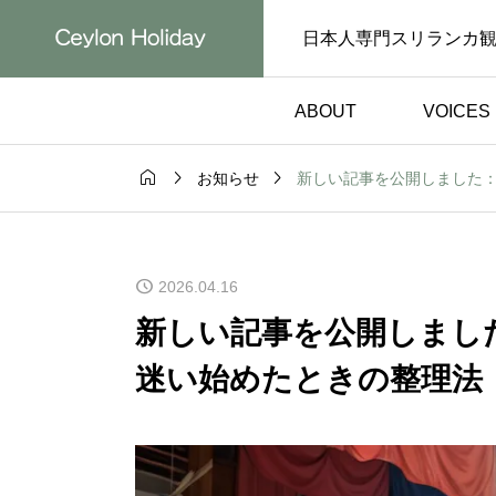
日本人専門スリランカ
ABOUT
VOICES



新しい記事を公開しました
お知らせ
お客様の声）
体験談（お客様の声）

を間近で見た
日本語ドライバーで
2026.04.16
られません｜
心！スリランカ旅行
旅行体験談
っと好きになった体
新しい記事を公開しまし
声】
【お客様の声】
迷い始めたときの整理法