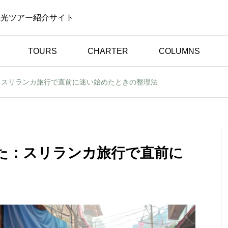
観光ツアー紹介サイト
TOURS
CHARTER
COLUMNS
：スリランカ旅行で直前に迷い始めたときの整理法
体験談（お客様の声）
安
初めてのスリランカ旅行
がも
でも安心して楽しめまし
験談
た｜日本語対応ドライバ
た：スリランカ旅行で直前に
ー体験談【お客様の声】