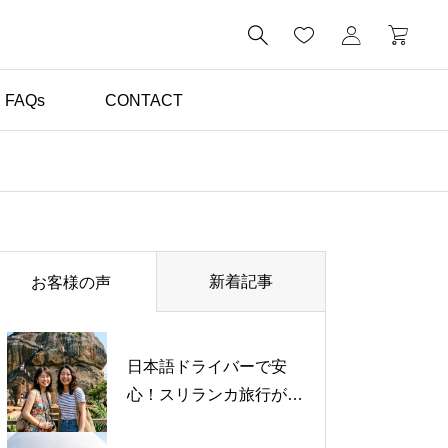

FAQs
CONTACT
体験談（お客様の声）

初めてのスリランカ旅行
でも安心！日本語ドライ
新着記事
お客様の声
バーと楽しんだ心温まる
旅【お客様の声】
日本語ドライバーで安
心！スリランカ旅行がも
っと好きになった体験談