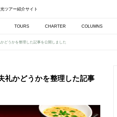
観光ツアー紹介サイト
TOURS
CHARTER
COLUMNS
礼かどうかを整理した記事を公開しました
体験談（お客様の声）
旅行
野生のゾウを間近で見た
まし
感動は忘れられません｜
イバ
スリランカ旅行体験談
失礼かどうかを整理した記事
声】
【お客様の声】