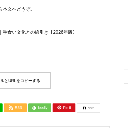
ら本文へどうぞ。
手食い文化との線引き【2026年版】
ルとURLをコピーする



RSS
feedly
Pin it
note