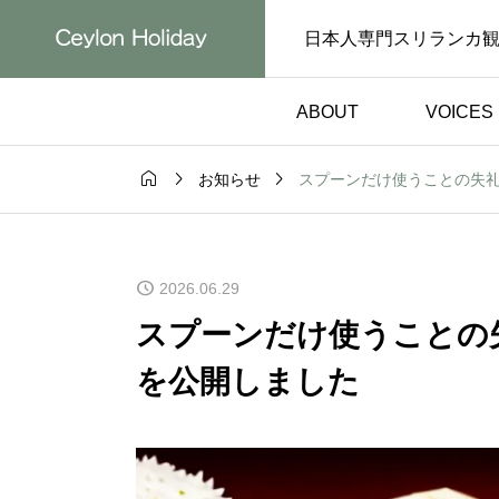
日本人専門スリランカ
ABOUT
VOICES



スプーンだけ使うことの失
お知らせ
お客様の声）
体験談（お客様の声）

で安心できた
初めてのスリランカ
2026.06.29
旅行｜自然を
でも安心して楽しめ
験談【お客様
た｜日本語対応ドラ
スプーンだけ使うことの
ー体験談【お客様の
を公開しました