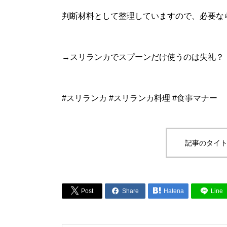
判断材料として整理していますので、必要な
→スリランカでスプーンだけ使うのは失礼？｜
#スリランカ #スリランカ料理 #食事マナー
記事のタイト



Post
Share
Hatena
Line