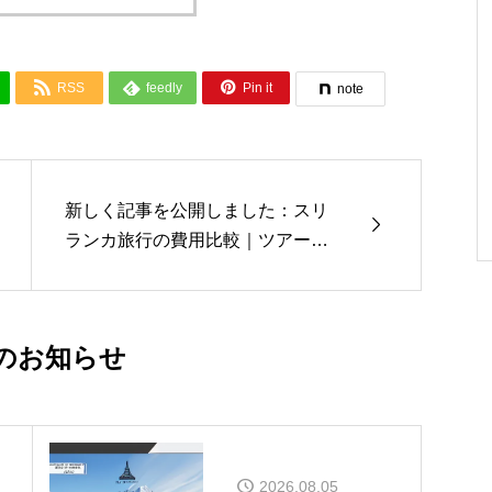



RSS
feedly
Pin it
note
新しく記事を公開しました：スリ

ランカ旅行の費用比較｜ツアーと
個人で総額が変わるポイント【20
26年版】
のお知らせ
2026.08.05