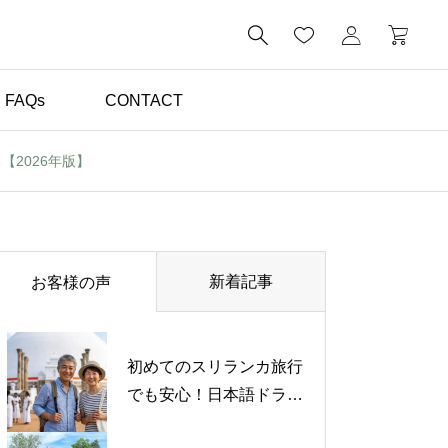

FAQs
CONTACT
2026年版】
体験談（お客様の声）

野生のゾウを間近で見た
感動は忘れられません｜
新着記事
お客様の声
スリランカ旅行体験談
【お客様の声】
初めてのスリランカ旅行
でも安心！日本語ドライ
バーと楽しんだ心温まる