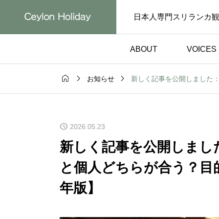
日本人専門スリランカ
ABOUT
VOICES



新しく記事を公開しました：
お知らせ
お客様の声）
体験談（お客様の声）

リランカ旅行
日本語ドライバーで
2026.05.23
日本語ドライ
心！スリランカ旅行
んだ心温まる
っと好きになった体
新しく記事を公開しまし
の声】
【お客様の声】
と個人どちらが合う？目的
年版】