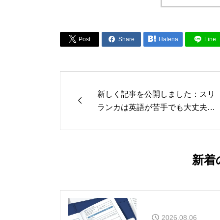



Post
Share
Hatena
Line
新しく記事を公開しました：スリ

ランカは英語が苦手でも大丈夫？
伝わる場面と詰まる場面の対策
【2026年版】
新着
2026.08.06