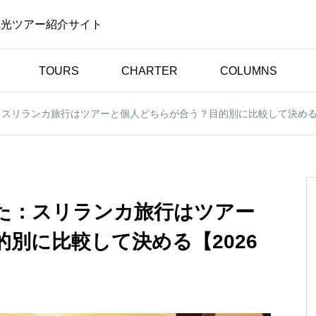
観光ツアー紹介サイト
TOURS
CHARTER
COLUMNS
スリランカ旅行はツアーと個人どちらが合う？目的別に比較して決める【
体験談（お客様の声）
安
初めてのスリランカ旅行
がも
でも安心して楽しめまし
験談
た｜日本語対応ドライバ
た：スリランカ旅行はツアー
ー体験談【お客様の声】
別に比較して決める【2026