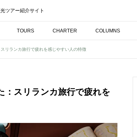
観光ツアー紹介サイト
TOURS
CHARTER
COLUMNS
：スリランカ旅行で疲れを感じやすい人の特徴
体験談（お客様の声）
きた
初めてのスリランカ旅行
然を
でも安心！日本語ドライ
客様
バーと楽しんだ心温まる
た：スリランカ旅行で疲れを
旅【お客様の声】