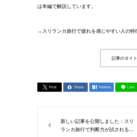
は本編で解説しています。
→スリランカ旅行で疲れを感じやすい人の特
記事のタイト



Post
Share
Hatena
Line
新しい記事を公開しました：スリ

ランカ旅行で判断力が試される瞬