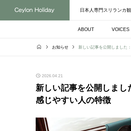
日本人専門スリランカ
ABOUT
VOICES



新しい記事を公開しました
お知らせ
お客様の声）
体験談（お客様の声）

イバーで安
日本語対応で安心で
2026.04.21
ンカ旅行がも
スリランカ旅行｜自
なった体験談
満喫した体験談【お
新しい記事を公開しまし
声】
の声】
感じやすい人の特徴