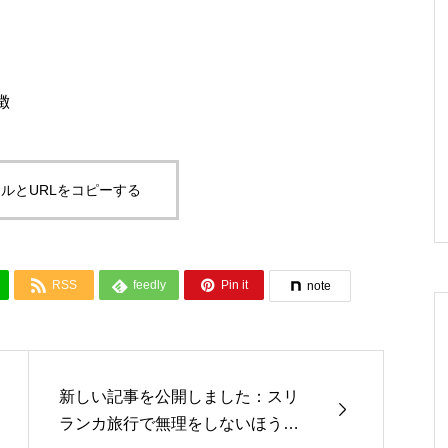
徴
ルとURLをコピーする



RSS
feedly
Pin it
note
新しい記事を公開しました：スリ

ランカ旅行で無理をしないほうが