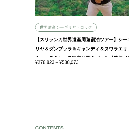
世界遺産シーギリヤ・ロック
【スリランカ世界遺産周遊宿泊ツアー】シー
リヤ＆ダンブッラ＆キャンディ＆ヌワラエリ
＆エッラ＆ヤーラ国立公園＆ゴール【貸切／
価
¥
278,823
–
¥
588,073
格
5日／高原列車チケット込み／日本語ガイド
帯
:
ロンボ市内お迎えプラン
¥
2
7
8
,
8
2
3
–
¥
5
CONTENTS