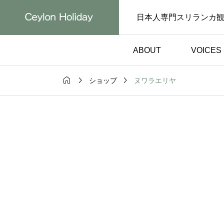
日本人専門スリランカ
ABOUT
VOICES



ヌワラエリヤ
ショップ
お客様の声）
体験談（お客様の声）

で安心できた
初めてのスリランカ
旅行｜自然を
でも安心して楽しめ
験談【お客様
た｜日本語対応ドラ
ー体験談【お客様の