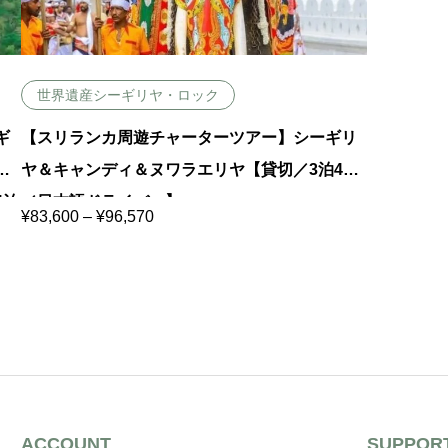
世界遺産シーギリヤ・ロック
ギ
【スリランカ周遊チャーターツアー】シーギリ
ヤ
ヤ＆キャンディ＆ヌワラエリヤ【貸切／3泊4日
4泊
／日本語ドライバー】
価
¥
83,600
–
¥
96,570
格
】コ
帯
:
¥
8
3
,
6
0
0
–
¥
9
6
ACCOUNT
SUPPOR