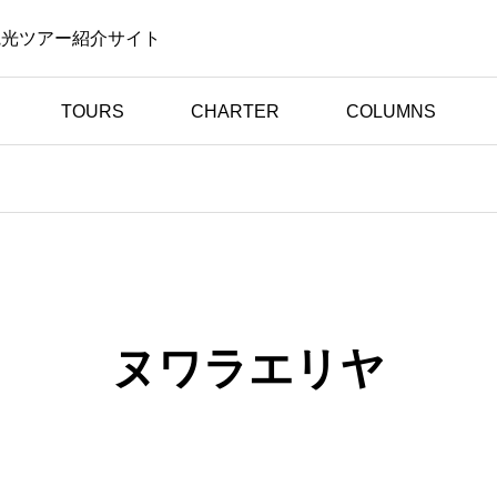
観光ツアー紹介サイト
TOURS
CHARTER
COLUMNS
体験談（お客様の声）
旅行
日本語ドライバーで安
まし
心！スリランカ旅行がも
イバ
っと好きになった体験談
ヌワラエリヤ
声】
【お客様の声】