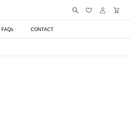

FAQs
CONTACT
体験談（お客様の声）

初めてのスリランカ旅行
でも安心！日本語ドライ
バーと楽しんだ心温まる
旅【お客様の声】